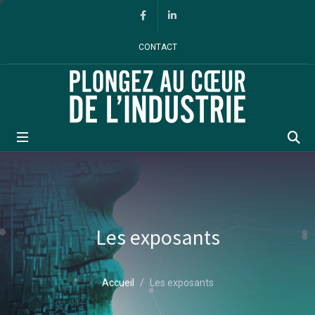
Panneau de gestion des cookies
Facebook
Linkedin
CONTACT
Rec
Les exposants
Accueil
Les exposants