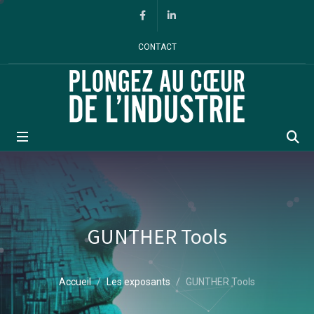
Panneau de gestion des cookies
Facebook
Linkedin
CONTACT
Rec
GUNTHER Tools
Accueil
Les exposants
GUNTHER Tools