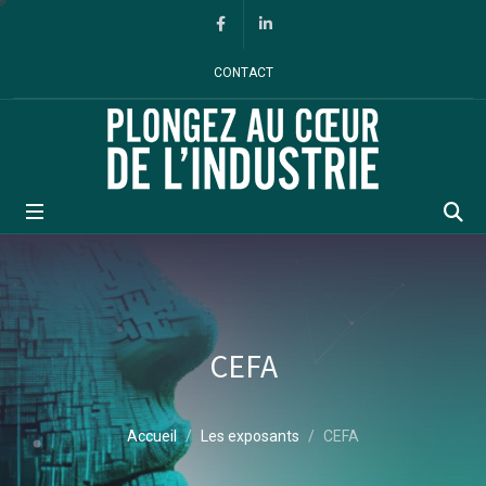
Panneau de gestion des cookies
Facebook
Linkedin
CONTACT
Rec
CEFA
Accueil
Les exposants
CEFA